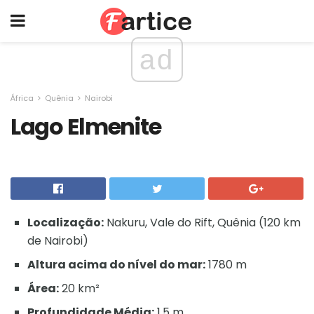
ad
África
Quênia
Nairobi
Lago Elmenite
Localização:
Nakuru, Vale do Rift, Quênia (120 km
de Nairobi)
Altura acima do nível do mar:
1780 m
Área:
20 km²
Profundidade Média:
1,5 m