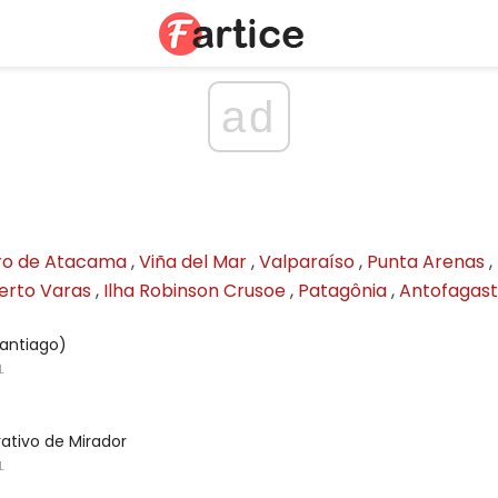
ad
ro de Atacama
,
Viña del Mar
,
Valparaíso
,
Punta Arenas
,
erto Varas
,
Ilha Robinson Crusoe
,
Patagônia
,
Antofagas
Santiago)
L
ativo de Mirador
L