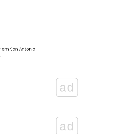
L
L
r em San Antonio
L
ad
ad