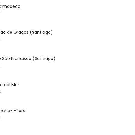
Balmaceda
L
ção de Graças (Santiago)
L
 São Francisco (Santiago)
L
ña del Mar
L
oncha-i-Toro
L