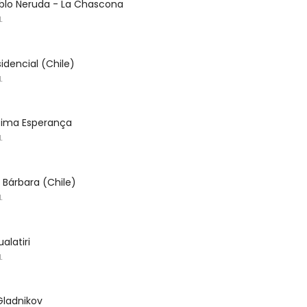
blo Neruda - La Chascona
L
sidencial (Chile)
L
ltima Esperança
L
 Bárbara (Chile)
L
alatiri
L
Gladnikov