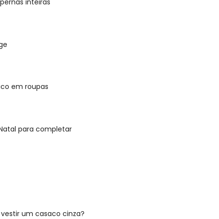
ernas inteiras
ge
mico em roupas
Natal para completar
vestir um casaco cinza?