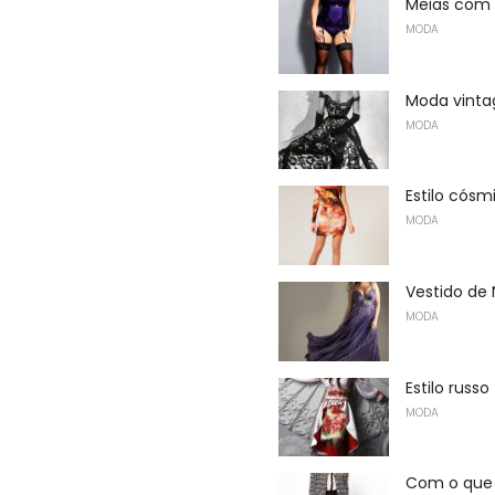
Meias com p
MODA
Moda vinta
MODA
Estilo cós
MODA
Vestido de 
MODA
Estilo russo
MODA
Com o que 