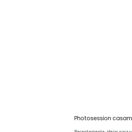
Photosession casam
Recentemente, ideias para u