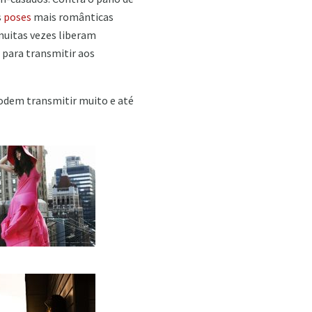
s
poses
mais românticas
muitas vezes liberam
para transmitir aos
podem transmitir muito e até