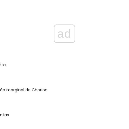
ad
eta
ão marginal de Chorion
ontas