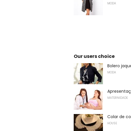
MODA
Our users choice
Bolero jaqu
MODA
Apresentaç
MATERNIDADE
Colar de c
HOUSE