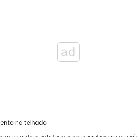
ad
ento no telhado
ma sessão de fotos no telhado são muito populares entre os recé