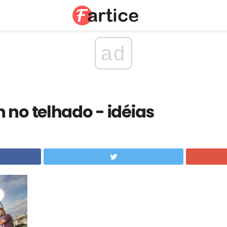
ad
 no telhado - idéias